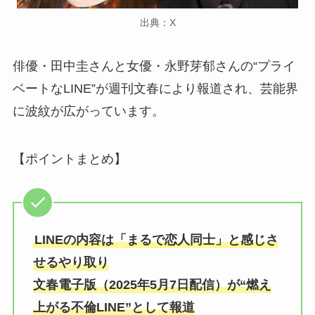
出典：X
俳優・田中圭さんと女優・永野芽郁さんの“プライ
ベートなLINE”が週刊文春により報道され、芸能界
に波紋が広がっています。
【ポイントまとめ】
LINEの内容は「まるで恋人同士」と感じさ
せるやり取り
文春電子版（2025年5月7日配信）が“燃え
上がる不倫LINE”として報道