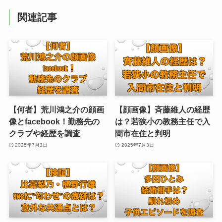
関連記事
【何者】荒川鴻之介の顔画
【顔画像】斉藤維人の経歴
像とfacebook！勤務先の
は？若狭小の教務主任で入
クラブや経歴を調査
間市在住と判明
2025年7月3日
2025年7月3日