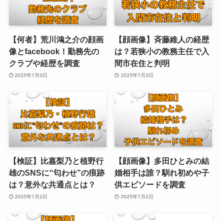
【何者】荒川鴻之介の顔画
【顔画像】斉藤維人の経歴
像とfacebook！勤務先の
は？若狭小の教務主任で入
クラブや経歴を調査
間市在住と判明
2025年7月3日
2025年7月3日
【検証】比嘉梨乃と植野行
【顔画像】多田ひとみの結
雄のSNSに“匂わせ”の痕跡
婚相手は誰？馴れ初めや子
は？意外な共通点とは？
供エピソードを調査
2025年7月2日
2025年7月2日