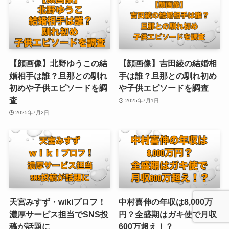
【顔画像】北野ゆうこの結
【顔画像】吉田綾の結婚相
婚相手は誰？旦那との馴れ
手は誰？旦那との馴れ初め
初めや子供エピソードを調
や子供エピソードを調査
査
2025年7月1日
2025年7月2日
天宮みすず・wikiプロフ！
中村喜伸の年収は8,000万
濃厚サービス担当でSNS投
円？全盛期はガキ使で月収
稿が話題に
600万超え！？