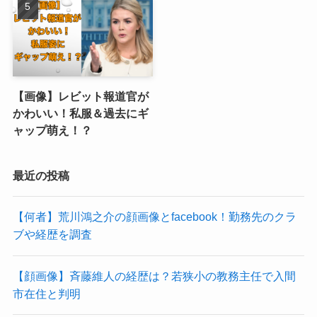
【画像】レビット報道官が
かわいい！私服＆過去にギ
ャップ萌え！？
最近の投稿
【何者】荒川鴻之介の顔画像とfacebook！勤務先のクラ
ブや経歴を調査
【顔画像】斉藤維人の経歴は？若狭小の教務主任で入間
市在住と判明