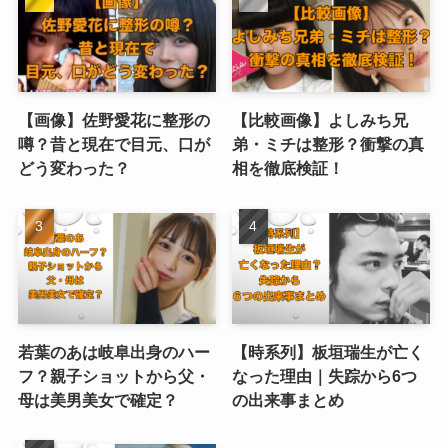
【画像】佐野愛花に整形の
【比較画像】よしみち兄
噂？昔と現在で目元、口が
弟・ミチは整形？衝撃の真
どう変わった？
相を徹底検証！
若葉のあは岐阜出身のハー
【時系列】板垣瑞生が亡く
フ？親子ショットから父・
なった理由｜失踪から6つ
母は美男美女で確定？
の出来事まとめ