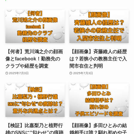
【何者】荒川鴻之介の顔画
【顔画像】斉藤維人の経歴
像とfacebook！勤務先の
は？若狭小の教務主任で入
クラブや経歴を調査
間市在住と判明
2025年7月3日
2025年7月3日
【検証】比嘉梨乃と植野行
【顔画像】多田ひとみの結
雄のSNSに“匂わせ”の痕跡
婚相手は誰？馴れ初めや子